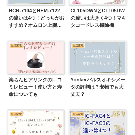
HCR-7104とHEM-7122
CL105DWNとCL105DW
の違いは4つ！どっちがお
の違いは大きく4つ！マキ
すすめ？オムロン上腕式
タコードレス掃除機
血圧計
生活家電
生活家電
楽ちんヒアリングの口コ
Yonkerパルスオキシメー
ミレビュー！使い方と寿
タの評判は？安物でも大
命についても
丈夫？
生活家電
生活家電