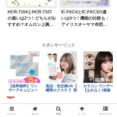
HCR-7104とHCR-7107
IC-FAC4とIC-FAC3の違
の違いは2つ！どちらがお
いは4つ！機能の比較も：
すすめ？オムロン上腕式
アイリスオーヤマ布団ク
血圧計
リーナー
スポンサーリンク
メニュー
ホーム
検索
トップ
サイドバー