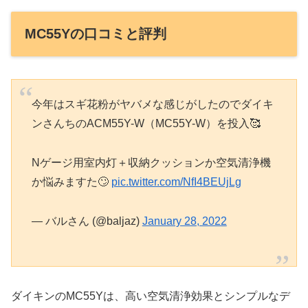
MC55Yの口コミと評判
今年はスギ花粉がヤバメな感じがしたのでダイキ
ンさんちのACM55Y-W（MC55Y-W）を投入🥰
Nゲージ用室内灯＋収納クッションか空気清浄機
か悩みますた🙄
pic.twitter.com/NfI4BEUjLg
— バルさん (@baljaz)
January 28, 2022
ダイキンのMC55Yは、高い空気清浄効果とシンプルなデ