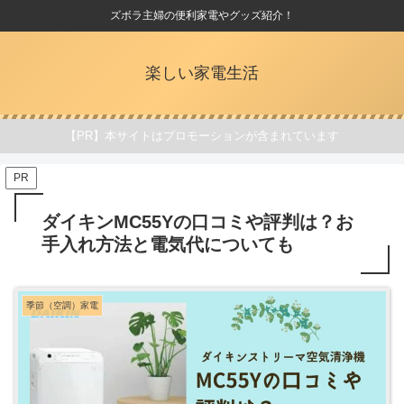
ズボラ主婦の便利家電やグッズ紹介！
楽しい家電生活
【PR】本サイトはプロモーションが含まれています
PR
ダイキンMC55Yの口コミや評判は？お
手入れ方法と電気代についても
季節（空調）家電