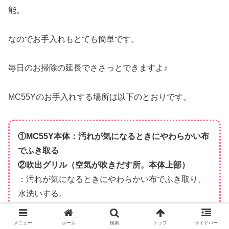
能。
なのでお手入れもとても簡単です。
毎日のお掃除の延長でささっとできますよ♪
MC55Yのお手入れする場所は以下のとおりです。
①MC55Y本体：汚れが気になるときにやわらかい布
でふき取る
②吹出グリル（空気が吹きだす所。本体上部）
：汚れが気になるときにやわらかい布でふき取り、
水洗いする。
③ホコリセンサー（プレフィルターを外した内側）
：ホコリが溜まったら掃除機で吸い取る。
メニュー
ホーム
検索
トップ
サイドバー